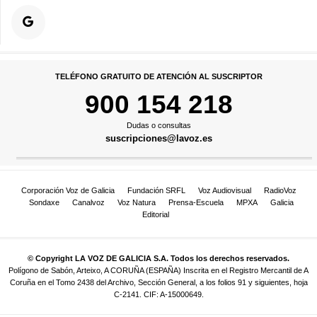
TELÉFONO GRATUITO DE ATENCIÓN AL SUSCRIPTOR
900 154 218
Dudas o consultas
suscripciones@lavoz.es
Corporación Voz de Galicia
Fundación SRFL
Voz Audiovisual
RadioVoz
Sondaxe
Canalvoz
Voz Natura
Prensa-Escuela
MPXA
Galicia
Editorial
© Copyright LA VOZ DE GALICIA S.A. Todos los derechos reservados.
Polígono de Sabón, Arteixo, A CORUÑA (ESPAÑA) Inscrita en el Registro Mercantil de A
Coruña en el Tomo 2438 del Archivo, Sección General, a los folios 91 y siguientes, hoja
C-2141. CIF: A-15000649.