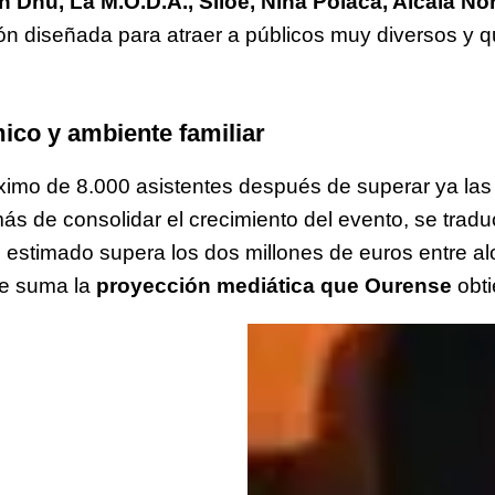
n Dhu, La M.O.D.A., Siloé, Niña Polaca, Alcalá No
 diseñada para atraer a públicos muy diversos y que
co y ambiente familiar
áximo de 8.000 asistentes después de superar ya las
más de consolidar el crecimiento del evento, se trad
o
estimado supera los dos millones de euros entre alo
se suma la
proyección mediática que Ourense
obti