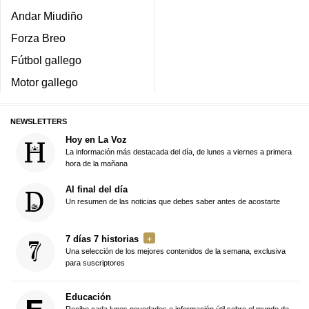
Andar Miudiño
Forza Breo
Fútbol gallego
Motor gallego
NEWSLETTERS
Hoy en La Voz
La información más destacada del día, de lunes a viernes a primera
hora de la mañana
Al final del día
Un resumen de las noticias que debes saber antes de acostarte
7 días 7 historias
Una selección de los mejores contenidos de la semana, exclusiva
para suscriptores
Educación
Recibe cada lunes novedades e información útil sobre el mundo de