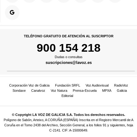
TELÉFONO GRATUITO DE ATENCIÓN AL SUSCRIPTOR
900 154 218
Dudas o consultas
suscripciones@lavoz.es
Corporación Voz de Galicia
Fundación SRFL
Voz Audiovisual
RadioVoz
Sondaxe
Canalvoz
Voz Natura
Prensa-Escuela
MPXA
Galicia
Editorial
© Copyright LA VOZ DE GALICIA S.A. Todos los derechos reservados.
Polígono de Sabón, Arteixo, A CORUÑA (ESPAÑA) Inscrita en el Registro Mercantil de A
Coruña en el Tomo 2438 del Archivo, Sección General, a los folios 91 y siguientes, hoja
C-2141. CIF: A-15000649.