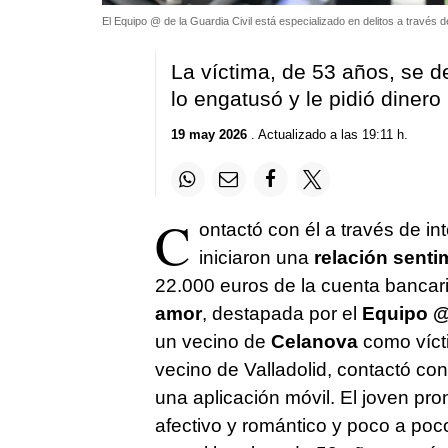
El Equipo @ de la Guardia Civil está especializado en delitos a través d
La víctima, de 53 años, se d
lo engatusó y le pidió dinero
19 may 2026
. Actualizado a las 19:11 h.
C
ontactó con él a través de in
iniciaron una
relación senti
22.000 euros de la cuenta bancar
amor
, destapada por el
Equipo @ 
un vecino de
Celanova
como vícti
vecino de Valladolid, contactó co
una aplicación móvil. El joven p
afectivo y romántico y poco a poc