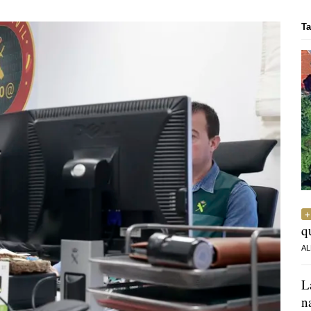
Ta
q
AL
L
n