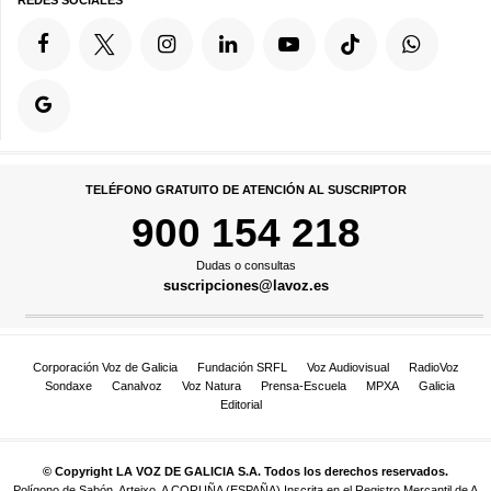
TELÉFONO GRATUITO DE ATENCIÓN AL SUSCRIPTOR
900 154 218
Dudas o consultas
suscripciones@lavoz.es
Corporación Voz de Galicia
Fundación SRFL
Voz Audiovisual
RadioVoz
Sondaxe
Canalvoz
Voz Natura
Prensa-Escuela
MPXA
Galicia
Editorial
© Copyright LA VOZ DE GALICIA S.A. Todos los derechos reservados.
Polígono de Sabón, Arteixo, A CORUÑA (ESPAÑA) Inscrita en el Registro Mercantil de A