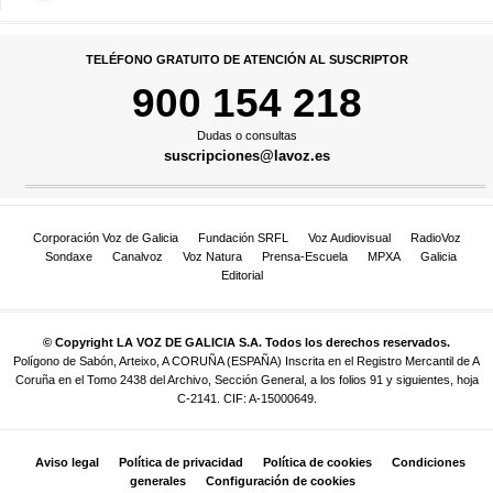
TELÉFONO GRATUITO DE ATENCIÓN AL SUSCRIPTOR
900 154 218
Dudas o consultas
suscripciones@lavoz.es
Corporación Voz de Galicia
Fundación SRFL
Voz Audiovisual
RadioVoz
Sondaxe
Canalvoz
Voz Natura
Prensa-Escuela
MPXA
Galicia
Editorial
© Copyright LA VOZ DE GALICIA S.A. Todos los derechos reservados.
Polígono de Sabón, Arteixo, A CORUÑA (ESPAÑA) Inscrita en el Registro Mercantil de A
Coruña en el Tomo 2438 del Archivo, Sección General, a los folios 91 y siguientes, hoja
C-2141. CIF: A-15000649.
Aviso legal
Política de privacidad
Política de cookies
Condiciones
generales
Configuración de cookies