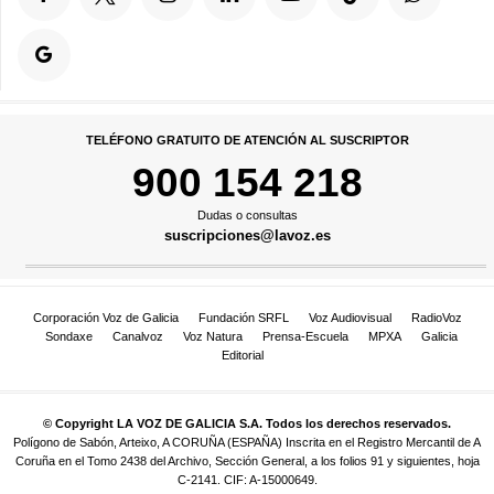
TELÉFONO GRATUITO DE ATENCIÓN AL SUSCRIPTOR
900 154 218
Dudas o consultas
suscripciones@lavoz.es
Corporación Voz de Galicia
Fundación SRFL
Voz Audiovisual
RadioVoz
Sondaxe
Canalvoz
Voz Natura
Prensa-Escuela
MPXA
Galicia
Editorial
© Copyright LA VOZ DE GALICIA S.A. Todos los derechos reservados.
Polígono de Sabón, Arteixo, A CORUÑA (ESPAÑA) Inscrita en el Registro Mercantil de A
Coruña en el Tomo 2438 del Archivo, Sección General, a los folios 91 y siguientes, hoja
C-2141. CIF: A-15000649.