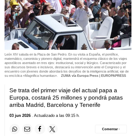
León XIV saluda en la Plaza de San Pedro. En su visita a España, el pontífice,
matemático, canonista y pionero digital, mantendrá el esquema clásico de los viajes
apostólicos asentado en tres ejes: institucional, social y litúrgico. Caracterizado por
sus discursos breves e incisivos, destacará su intervención ante el Congreso y el
encuentro con jóvenes donde abordará los desafíos de la inteligencia artificial, eje de
su encíclica «Magnifica humanitas».
ZUMA vía Europa Press | EUROPAPRESS
Se trata del primer viaje del actual papa a
Europa, costará 25 millones y pondrá patas
arriba Madrid, Barcelona y Tenerife
03 jun 2026
. Actualizado a las 09:15 h.
Comentar ·