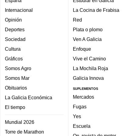
España
Estudiar en Galicia
Internacional
La Cocina de Frabisa
Opinión
Red
Deportes
Plata o plomo
Sociedad
Ven A Galicia
Cultura
Enfoque
Gráficos
Vive el Camino
Somos Agro
La Mochila Roja
Somos Mar
Galicia Innova
Obituarios
SUPLEMENTOS
Mercados
La Galicia Económica
Fugas
El tiempo
Yes
Mundial 2026
Escuela
Torre de Marathon
On, revista de motor