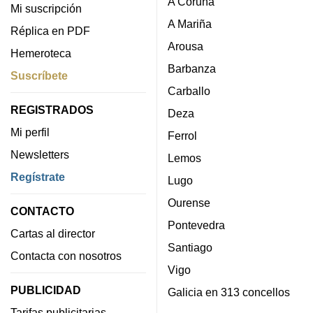
A Coruña
Mi suscripción
A Mariña
Réplica en PDF
Arousa
Hemeroteca
Barbanza
Suscríbete
Carballo
REGISTRADOS
Deza
Mi perfil
Ferrol
Newsletters
Lemos
Regístrate
Lugo
Ourense
CONTACTO
Pontevedra
Cartas al director
Santiago
Contacta con nosotros
Vigo
PUBLICIDAD
Galicia en 313 concellos
Tarifas publicitarias