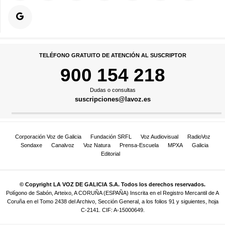
TELÉFONO GRATUITO DE ATENCIÓN AL SUSCRIPTOR
900 154 218
Dudas o consultas
suscripciones@lavoz.es
Corporación Voz de Galicia
Fundación SRFL
Voz Audiovisual
RadioVoz
Sondaxe
Canalvoz
Voz Natura
Prensa-Escuela
MPXA
Galicia
Editorial
© Copyright LA VOZ DE GALICIA S.A. Todos los derechos reservados.
Polígono de Sabón, Arteixo, A CORUÑA (ESPAÑA) Inscrita en el Registro Mercantil de A
Coruña en el Tomo 2438 del Archivo, Sección General, a los folios 91 y siguientes, hoja
C-2141. CIF: A-15000649.