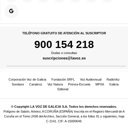
TELÉFONO GRATUITO DE ATENCIÓN AL SUSCRIPTOR
900 154 218
Dudas o consultas
suscripciones@lavoz.es
Corporación Voz de Galicia
Fundación SRFL
Voz Audiovisual
RadioVoz
Sondaxe
Canalvoz
Voz Natura
Prensa-Escuela
MPXA
Galicia
Editorial
© Copyright LA VOZ DE GALICIA S.A. Todos los derechos reservados.
Polígono de Sabón, Arteixo, A CORUÑA (ESPAÑA) Inscrita en el Registro Mercantil de A
Coruña en el Tomo 2438 del Archivo, Sección General, a los folios 91 y siguientes, hoja
C-2141. CIF: A-15000649.