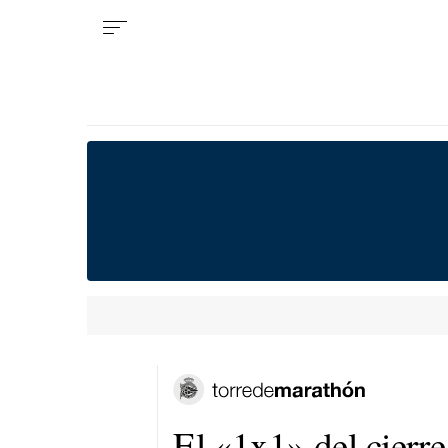
El «1x1» del cierr