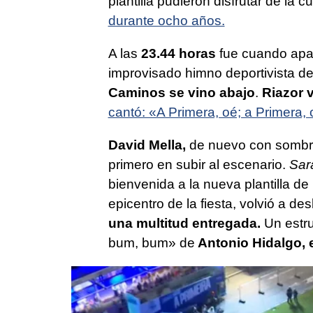
plantilla pudieron disfrutar de la 
durante ocho años.
A las
23.44 horas
fue cuando apare
improvisado himno deportivista del
Caminos se vino abajo
.
Riazor v
cantó: «A Primera, oé; a Primera, 
David Mella,
de nuevo con sombrer
primero en subir al escenario.
Sar
bienvenida a la nueva plantilla de
epicentro de la fiesta, volvió a d
una multitud entregada.
Un estr
bum, bum» de
Antonio Hidalgo, e