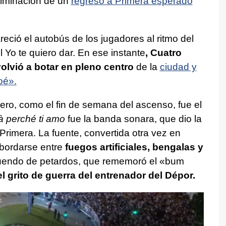
culminación de un
regreso a Primera esperado
ció el autobús de los jugadores al ritmo del
 Yo te quiero dar. En ese instante
, Cuatro
olvió a botar en pleno centro
de la
ciudad y
oé».
o, como el fin de semana del ascenso, fue el
à perché ti amo
fue la banda sonara, que dio la
 Primera. La fuente, convertida otra vez en
esbordarse entre
fuegos artificiales, bengalas y
uendo de petardos, que rememoró el «bum
l grito de guerra del entrenador del Dépor.