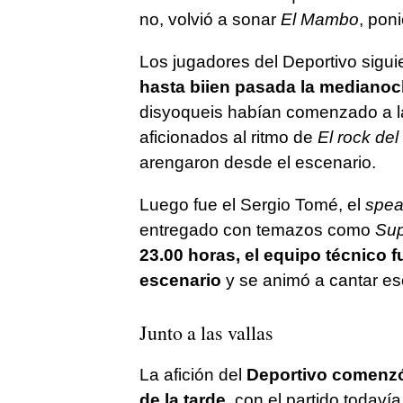
no, volvió a sonar
El Mambo
, pon
Los jugadores del Deportivo sigu
hasta biien pasada la medianoc
disyoqueis habían comenzado a la
aficionados al ritmo de
El rock del
arengaron desde el escenario.
Luego fue el Sergio Tomé, el
spea
entregado con temazos como
Sup
23.00 horas, el equipo técnico f
escenario
y se animó a cantar e
Junto a las vallas
La afición del
Deportivo comenzó 
de la tarde
, con el partido todaví