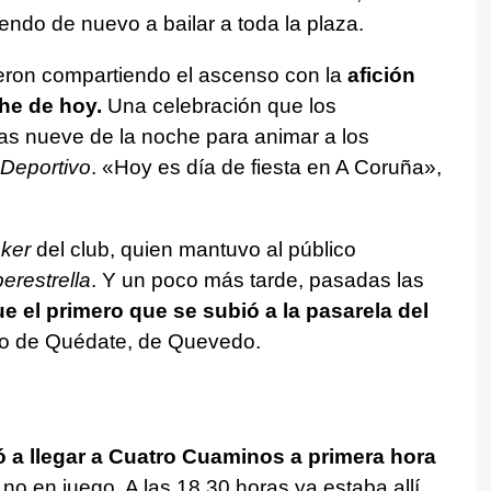
iendo de nuevo a bailar a toda la plaza.
ieron compartiendo el ascenso con la
afición
he de hoy.
Una celebración que los
s nueve de la noche para animar a los
 Deportivo
. «Hoy es día de fiesta en A Coruña»,
ker
del club, quien mantuvo al público
erestrella
. Y un poco más tarde, pasadas las
ue el primero que se subió a la pasarela del
so de Quédate, de Quevedo.
a llegar a Cuatro Cuaminos a primera hora
a no en juego. A las 18.30 horas ya estaba allí