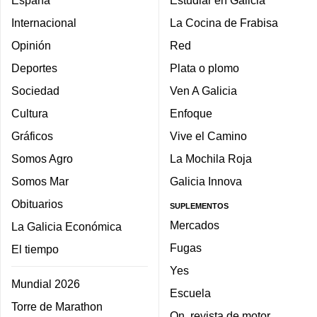
España
Estudiar en Galicia
Internacional
La Cocina de Frabisa
Opinión
Red
Deportes
Plata o plomo
Sociedad
Ven A Galicia
Cultura
Enfoque
Gráficos
Vive el Camino
Somos Agro
La Mochila Roja
Somos Mar
Galicia Innova
Obituarios
SUPLEMENTOS
Mercados
La Galicia Económica
Fugas
El tiempo
Yes
Mundial 2026
Escuela
Torre de Marathon
On, revista de motor