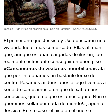
Jéssica, Uxía y Bea en el salón de su piso en Santiago
SANDRA ALONSO
El primer año que Jéssica y Uxía buscaron una
vivienda fue el más complicado. Ellas afirman
que, aunque estaban cargadas de ilusión, fue
realmente estresante conseguir un buen piso:
«
Cansámonos de visitar as inmobiliarias
ata
que por fin atopamos un bastante lonxe do
centro. Pasamos aí dous anos e logo tivemos a
sorte de cambiarnos a un que deixaban uns
coñecidos, que é no que estamos agora. Non o
queremos soltar por nada do mundo!», apunta
Jéssica.
En su caso, el piso en el que se