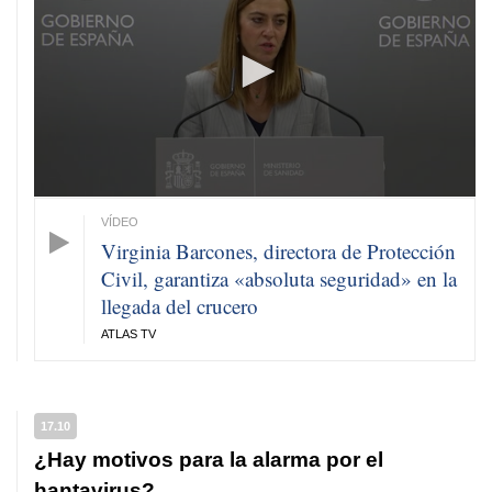
49
seconds
Virginia Barcones, directora de Protección
Civil, garantiza «absoluta seguridad» en la
llegada del crucero
ATLAS TV
17.10
¿Hay motivos para la alarma por el
hantavirus?