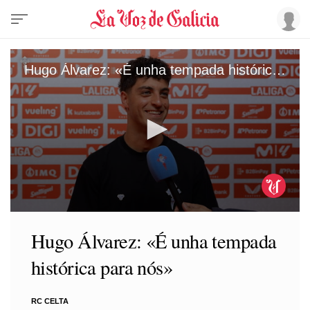
Hugo Álvarez: «É unha tempada histórica para nós»
0
seconds
Hugo Álvarez: «É unha tempada
of
25
histórica para nós»
seconds
RC CELTA