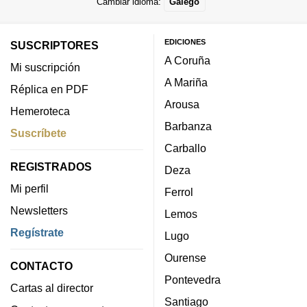
Cambiar idioma:
Galego
EDICIONES
SUSCRIPTORES
A Coruña
Mi suscripción
A Mariña
Réplica en PDF
Arousa
Hemeroteca
Barbanza
Suscríbete
Carballo
REGISTRADOS
Deza
Mi perfil
Ferrol
Newsletters
Lemos
Regístrate
Lugo
Ourense
CONTACTO
Pontevedra
Cartas al director
Santiago