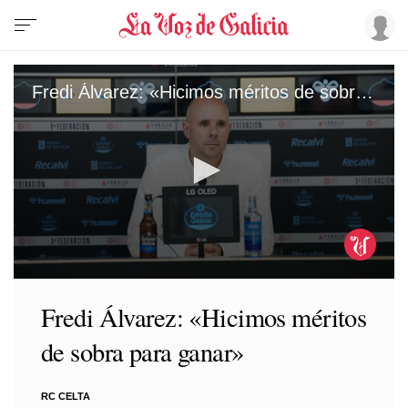
Fredi Álvarez: «Hicimos méritos de sobra para ganar»
0
seconds
Fredi Álvarez: «Hicimos méritos
of
4
de sobra para ganar»
minutes,
18
seconds
RC CELTA