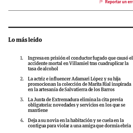
Reportar un err
Lo más leído
1.
Ingresa en prisión el conductor fugado que causó el
accidente mortal en Villamiel tras cuadruplicar la
tasa de alcohol
2.
La actriz e influencer Adamari López y su hija
promocionan la colección de Marita Rial inspirada
en la artesanía de Salvatierra de los Barros
3.
La Junta de Extremadura elimina la cita previa
obligatoria: novedades y servicios en los que se
mantiene
4.
Deja a su novia en la habitación y se cuela en la
contigua para violar a una amiga que dormía ebria