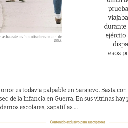
prueba
viajab
durante 
ejército
las balas de los francotiradores en abril de
1993.
dispa
esos pr
horror es todavía palpable en Sarajevo. Basta con 
eo de la Infancia en Guerra. En sus vitrinas hay 
dernos escolares, zapatillas
...
Contenido exclusivo para suscriptores