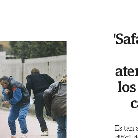
'Sa
ate
los
c
Es tan 
difícil