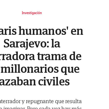
Investigación
faris humanos' en
Sarajevo: la
rradora trama de
 millonarios que
azaban civiles
aterrador y repugnante que resulta
 de imaginar, Pero cada vez hay más