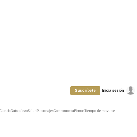
Inicia sesión
Suscríbete
Ciencia
Naturaleza
Salud
Personajes
Gastronomía
Firmas
Tiempo de moverse