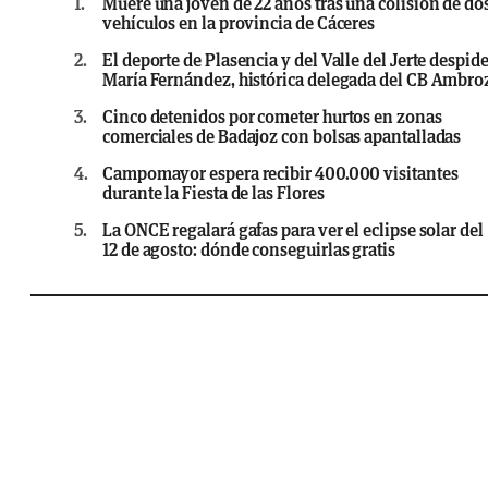
1.
Muere una joven de 22 años tras una colisión de do
vehículos en la provincia de Cáceres
2.
El deporte de Plasencia y del Valle del Jerte despide
María Fernández, histórica delegada del CB Ambro
3.
Cinco detenidos por cometer hurtos en zonas
comerciales de Badajoz con bolsas apantalladas
4.
Campomayor espera recibir 400.000 visitantes
durante la Fiesta de las Flores
5.
La ONCE regalará gafas para ver el eclipse solar del
12 de agosto: dónde conseguirlas gratis