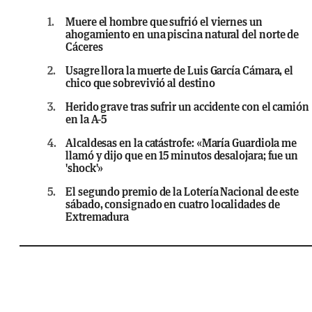
1.
Muere el hombre que sufrió el viernes un
ahogamiento en una piscina natural del norte de
Cáceres
2.
Usagre llora la muerte de Luis García Cámara, el
chico que sobrevivió al destino
3.
Herido grave tras sufrir un accidente con el camión
en la A-5
4.
Alcaldesas en la catástrofe: «María Guardiola me
llamó y dijo que en 15 minutos desalojara; fue un
'shock'»
5.
El segundo premio de la Lotería Nacional de este
sábado, consignado en cuatro localidades de
Extremadura