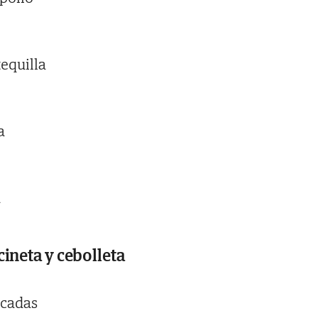
equilla
a
a
ineta y cebolleta
icadas