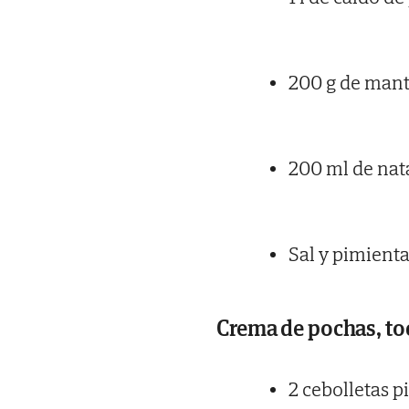
200 g de mant
200 ml de nat
Sal y pimient
Crema de pochas, toc
2 cebolletas p