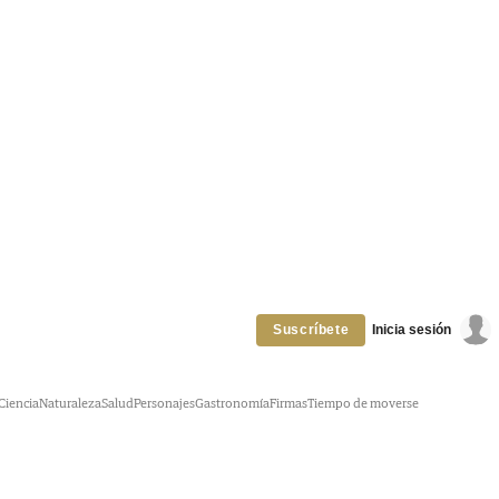
Inicia sesión
Suscríbete
Ciencia
Naturaleza
Salud
Personajes
Gastronomía
Firmas
Tiempo de moverse