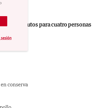
do
ón: 80 minutos para cuatro personas
a sesión
s en conserva
 pollo