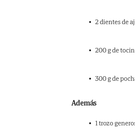
2 dientes de a
200 g de toci
300 g de poch
Además
1 trozo genero