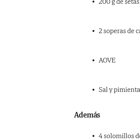
200 g de setas
2 soperas de c
AOVE
Sal y pimient
Además
4 solomillos d