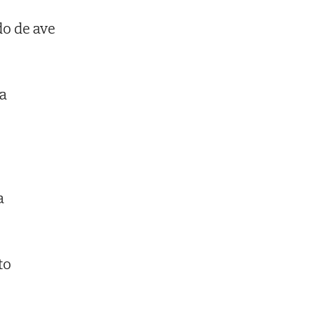
do de ave
la
a
to