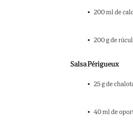
200 ml de cal
200 g de rúcu
Salsa Périgueux
25 g de chalot
40 ml de opor