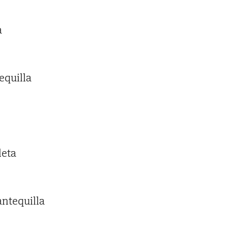
a
equilla
leta
antequilla