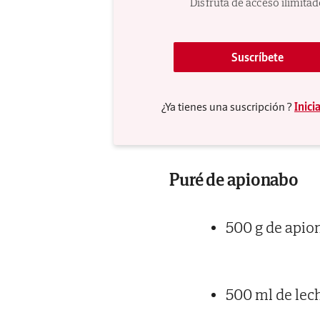
Disfruta de acceso ilimita
09/02/2024 a las 09:50h.
Tiempo de preparaci
Suscríbete
¿Ya tienes una suscripción ?
Inici
Ingredientes
Puré de apionabo
500 g de apio
500 ml de lec