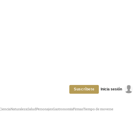
Inicia sesión
Suscríbete
Ciencia
Naturaleza
Salud
Personajes
Gastronomía
Firmas
Tiempo de moverse