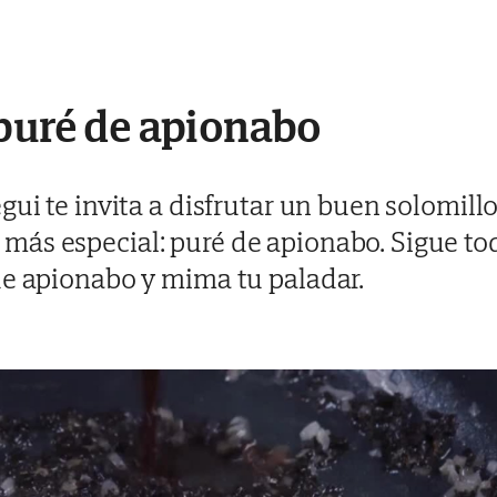
 puré de apionabo
gui te invita a disfrutar un buen solomill
ás especial: puré de apionabo. Sigue todo
de apionabo y mima tu paladar.