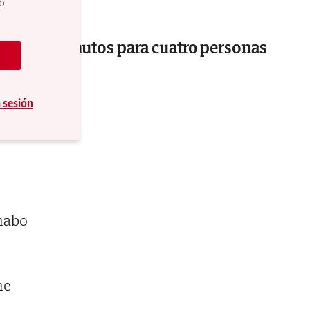
do
ón: 135 minutos para cuatro personas
a sesión
nabo
he