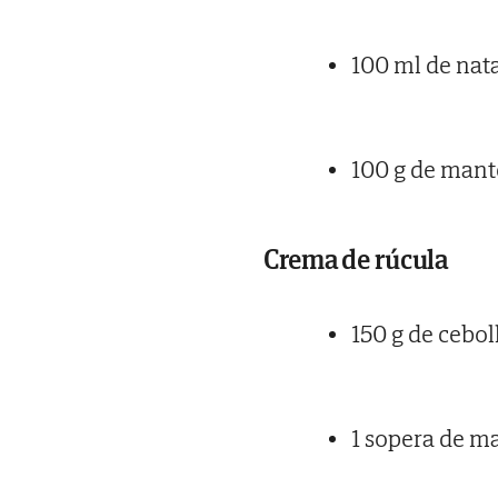
100 ml de nat
100 g de mant
Crema de rúcula
150 g de cebol
1 sopera de m