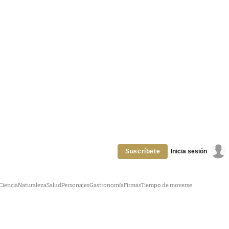
Inicia sesión
Suscríbete
Ciencia
Naturaleza
Salud
Personajes
Gastronomía
Firmas
Tiempo de moverse