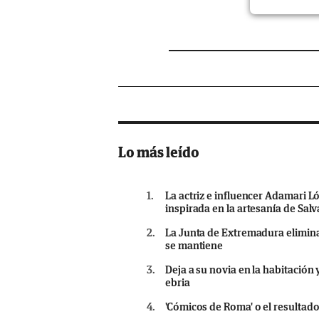
Lo más leído
1.
La actriz e influencer Adamari L
inspirada en la artesanía de Salv
2.
La Junta de Extremadura elimina 
se mantiene
3.
Deja a su novia en la habitación
ebria
4.
'Cómicos de Roma' o el resultad