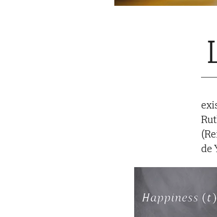
exi
Rut
(Re
de 