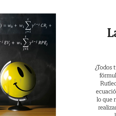
L
¿Todos 
fórmul
Rutled
ecuació
lo que 
realiza