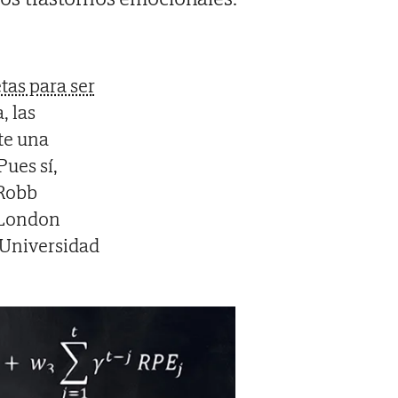
tas para ser
, las
ste una
Pues sí,
 Robb
e London
 Universidad