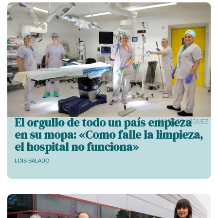
El orgullo de todo un país empieza
MARCOS MÍGUEZ
en su mopa: «Como falle la limpieza,
el hospital no funciona»
LOIS BALADO