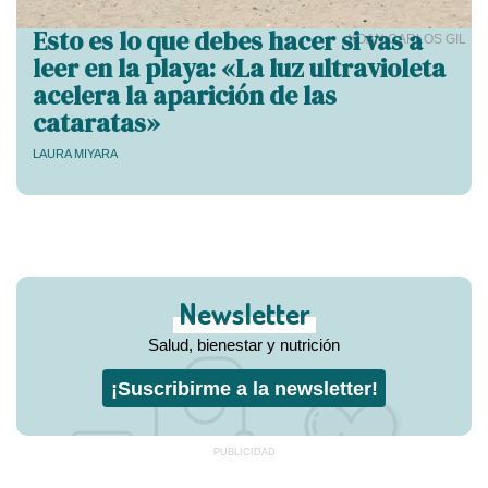
Esto es lo que debes hacer si vas a
XOAN CARLOS GIL
leer en la playa: «La luz ultravioleta
acelera la aparición de las
cataratas»
LAURA MIYARA
Newsletter
Salud, bienestar y nutrición
¡Suscribirme a la newsletter!