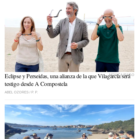
Eclipse y Perseidas, una alianza de la que Vilagarcía será
MONICA IRAGO
testigo desde A Compostela
ABEL OZORES /
P. P.