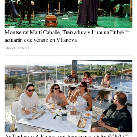
Montserrat Martí Caballé, Treixadura y Luar na Lubre
SANTI M. AMIL
actuarán este verano en Vilanova
SARA DORADO
As Tardes do Atlántico: una terraza para disfrutar de la
MONICA IRAGO