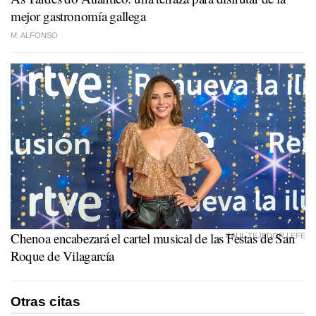
mejor gastronomía gallega
M. ALFONSO
Chenoa encabezará el cartel musical de las Festas de San
RAUL TEJEDOR | EFE
Roque de Vilagarcía
Otras citas