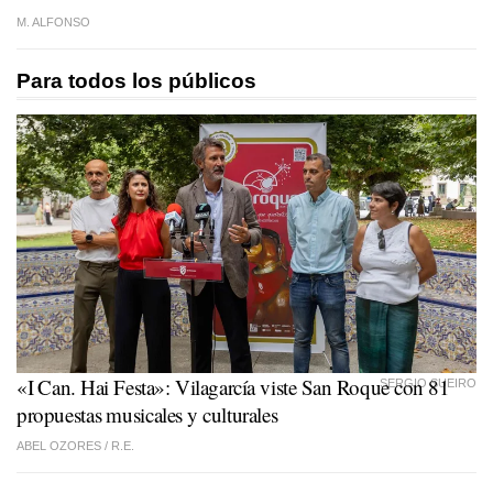
M. ALFONSO
Para todos los públicos
«I Can. Hai Festa»: Vilagarcía viste San Roque con 81
SERGIO SUEIRO
propuestas musicales y culturales
ABEL OZORES /
R.E.