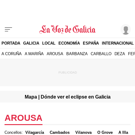
PORTADA
GALICIA
LOCAL
ECONOMÍA
ESPAÑA
INTERNACIONAL
A CORUÑA
A MARIÑA
AROUSA
BARBANZA
CARBALLO
DEZA
FE
Mapa | Dónde ver el eclipse en Galicia
AROUSA
Concellos:
Vilagarcía
Cambados
Vilanova
O Grove
A Illa