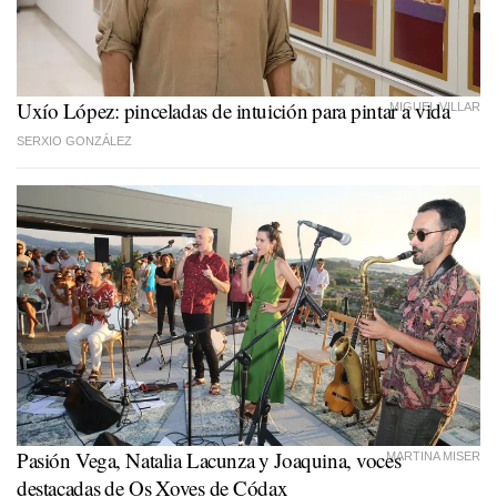
Uxío López: pinceladas de intuición para pintar a vida
MIGUEL VILLAR
SERXIO GONZÁLEZ
Pasión Vega, Natalia Lacunza y Joaquina, voces
MARTINA MISER
destacadas de Os Xoves de Códax