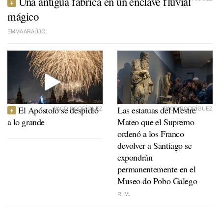
Una antigua fábrica en un enclave fluvial
mágico
EMMA ARAÚJO
El Apóstolo se despidió
Las estatuas del Mestre
PACO RODRÍGUEZ
PACO RODRÍGUEZ
a lo grande
Mateo que el Supremo
ordenó a los Franco
devolver a Santiago se
expondrán
permanentemente en el
Museo do Pobo Galego
R. M.