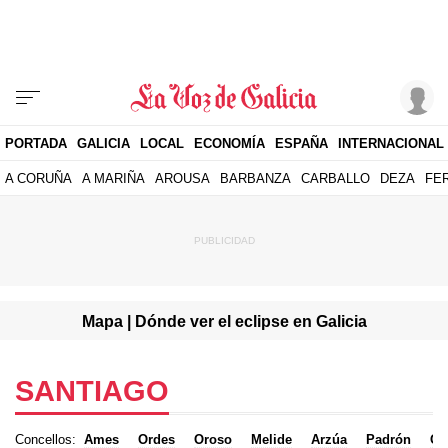
PORTADA
GALICIA
LOCAL
ECONOMÍA
ESPAÑA
INTERNACIONAL
A CORUÑA
A MARIÑA
AROUSA
BARBANZA
CARBALLO
DEZA
FE
Mapa | Dónde ver el eclipse en Galicia
SANTIAGO
Concellos:
Ames
Ordes
Oroso
Melide
Arzúa
Padrón
O 