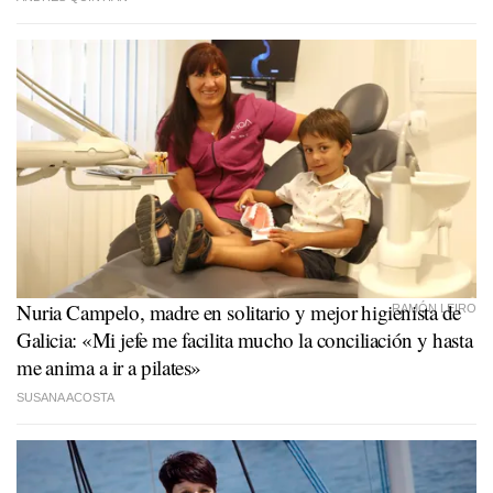
Nuria Campelo, madre en solitario y mejor higienista de
RAMÓN LEIRO
Galicia: «Mi jefe me facilita mucho la conciliación y hasta
me anima a ir a pilates»
SUSANA ACOSTA