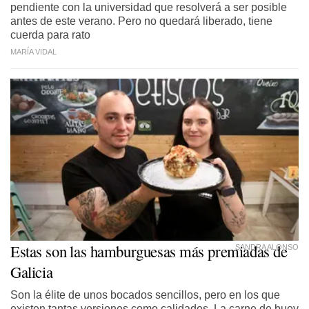
pendiente con la universidad que resolverá a ser posible
antes de este verano. Pero no quedará liberado, tiene
cuerda para rato
MARÍA VIDAL
Estas son las hamburguesas más premiadas de
SANDRA ALONSO
Galicia
Son la élite de unos bocados sencillos, pero en los que
existen tantas versiones como calidades. La carne de buey