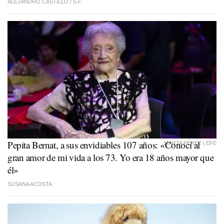
ALEJANDRO CASTILLO /
S.F.
Pepita Bernat, a sus envidiables 107 años: «Conocí al
MARTA PÉREZ | EFE
gran amor de mi vida a los 73. Yo era 18 años mayor que
él»
SUSANA ACOSTA