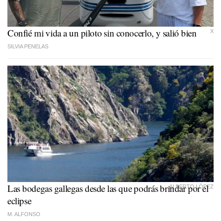
Confié mi vida a un piloto sin conocerlo, y salió bien
X
SILVIA PENELAS
Las bodegas gallegas desde las que podrás brindar por el
ALBERTO LÓPEZ
eclipse
M. ALFONSO