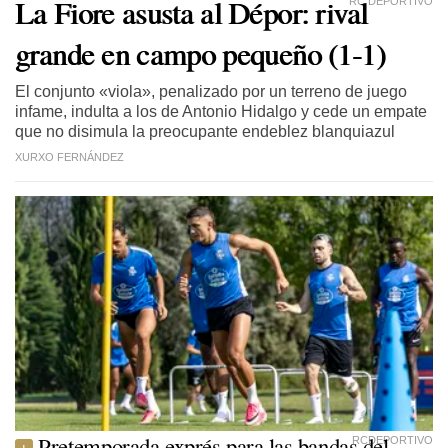
La Fiore asusta al Dépor: rival
RC DEPORTIVO
grande en campo pequeño (1-1)
El conjunto «viola», penalizado por un terreno de juego
infame, indulta a los de Antonio Hidalgo y cede un empate
que no disimula la preocupante endeblez blanquiazul
XURXO FERNÁNDEZ
Pretemporada exprés para las bandas del
RCDEPORTIVO