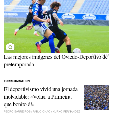
Las mejores imágenes del Oviedo-Deportivo de
NACHO VELA
pretemporada
TORREMARATHON
El deportivismo vivió una jornada
inolvidable: «Voltar a Primeira,
que bonito é!»
PEDRO BARREIROS
/
PABLO CHAO
/
XURXO FERNÁNDEZ