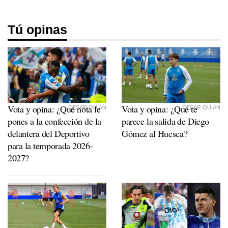
Tú opinas
Vota y opina: ¿Qué nota le
Vota y opina: ¿Qué te
CESAR QUIAN
CESAR QUIAN
pones a la confección de la
parece la salida de Diego
delantera del Deportivo
Gómez al Huesca?
para la temporada 2026-
2027?