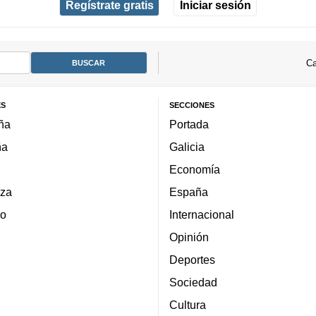
Regístrate gratis
Iniciar sesión
Ca
ES
SECCIONES
ña
Portada
ña
Galicia
Economía
za
España
lo
Internacional
Opinión
Deportes
Sociedad
Cultura