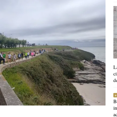
L
c
d
B
i
a