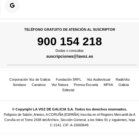
TELÉFONO GRATUITO DE ATENCIÓN AL SUSCRIPTOR
900 154 218
Dudas o consultas
suscripciones@lavoz.es
Corporación Voz de Galicia
Fundación SRFL
Voz Audiovisual
RadioVoz
Sondaxe
Canalvoz
Voz Natura
Prensa-Escuela
MPXA
Galicia
Editorial
© Copyright LA VOZ DE GALICIA S.A. Todos los derechos reservados.
Polígono de Sabón, Arteixo, A CORUÑA (ESPAÑA) Inscrita en el Registro Mercantil de A
Coruña en el Tomo 2438 del Archivo, Sección General, a los folios 91 y siguientes, hoja
C-2141. CIF: A-15000649.