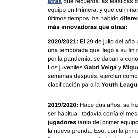
atrás
que recuerda las elásticas d
equipo en Primera, y que culminar
últimos tiempos, ha habido
difere
más innovadoras que otras:
2020/2021:
El 29 de julio del año
una temporada que llegó a su fin m
por la pandemia, se daban a cono
Los juveniles
Gabri Veiga
y
Migu
semanas después, ejercían como m
clasificación para la
Youth Leagu
2019/2020:
Hace dos años, se hizo
ser habitual -todavía corría el me
jugadores
tanto del primer equip
la nueva prenda. Eso, con la prim