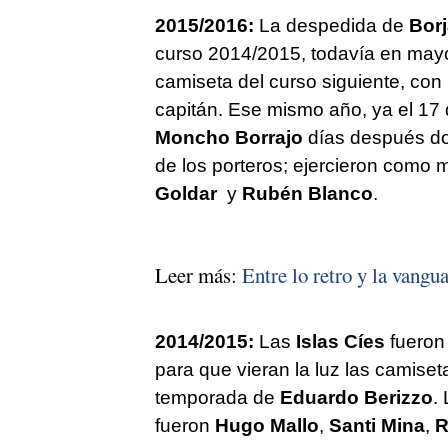
2015/2016:
La despedida de
Bor
curso 2014/2015, todavía en mayo,
camiseta del curso siguiente, con
capitán. Ese mismo año, ya el 17 
Moncho Borrajo
días después do
de los porteros; ejercieron como
Goldar
y
Rubén Blanco
.
Leer más:
Entre lo retro y la vangu
2014/2015:
Las
Islas Cíes
fueron 
para que vieran la luz las camiseta
temporada de
Eduardo Berizzo
.
fueron
Hugo Mallo
,
Santi Mina
,
R