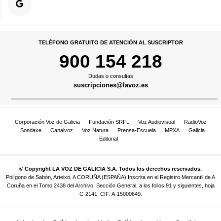
TELÉFONO GRATUITO DE ATENCIÓN AL SUSCRIPTOR
900 154 218
Dudas o consultas
suscripciones@lavoz.es
Corporación Voz de Galicia
Fundación SRFL
Voz Audiovisual
RadioVoz
Sondaxe
Canalvoz
Voz Natura
Prensa-Escuela
MPXA
Galicia
Editorial
© Copyright LA VOZ DE GALICIA S.A. Todos los derechos reservados.
Polígono de Sabón, Arteixo, A CORUÑA (ESPAÑA) Inscrita en el Registro Mercantil de A
Coruña en el Tomo 2438 del Archivo, Sección General, a los folios 91 y siguientes, hoja
C-2141. CIF: A-15000649.