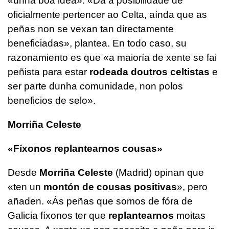
«unha boa idea»
.
«Dá a posibilidade de
oficialmente pertencer ao Celta, aínda que as
peñas non se vexan tan directamente
beneficiadas»
, plantea. En todo caso, su
razonamiento es que
«a maioría de xente se fai
peñista para estar
rodeada doutros celtistas
e
ser parte dunha comunidade, non polos
beneficios de selo»
.
Morriña Celeste
«Fíxonos replantearnos cousas»
Desde
Morriña Celeste
(Madrid) opinan que
«ten un
montón de cousas positivas
»
, pero
añaden.
«Ás peñas que somos de fóra de
Galicia fíxonos ter que
replantearnos
moitas