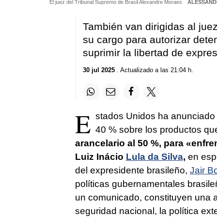
El juez del Tribunal Supremo de Brasil Alexandre Moraes
ALESSAND
También van dirigidas al juez
su cargo para autorizar detenc
suprimir la libertad de expre
30 jul 2025
. Actualizado a las 21:04 h.
E
stados Unidos ha anunciado l
40 % sobre los productos q
arancelario al 50 %, para «enfre
Luiz Inácio
Lula da Silva
,
en espe
del expresidente brasileño,
Jair B
políticas gubernamentales brasil
un comunicado, constituyen una a
seguridad nacional, la política ex