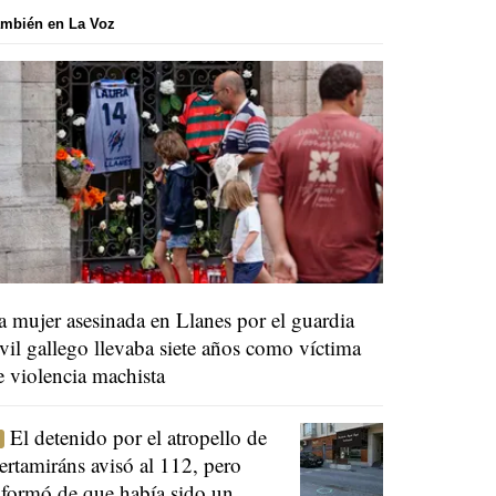
mbién en La Voz
a mujer asesinada en Llanes por el guardia
ivil gallego llevaba siete años como víctima
e violencia machista
El detenido por el atropello de
ertamiráns avisó al 112, pero
nformó de que había sido un