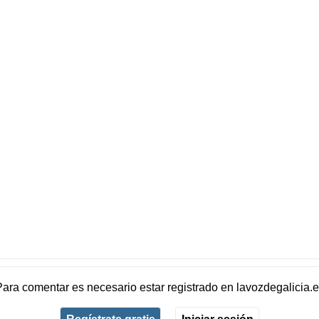
Para comentar es necesario
estar registrado
en
lavozdegalicia.
Regístrate gratis
Iniciar sesión