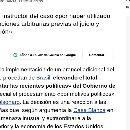
RO DANTA | EUROPAPRESS
a
 instructor del caso «por haber utilizado
iones arbitrarias previas al juicio y
sión»
Añade a La Voz de Galicia en Google
Comentar ·
a implementación de un arancel adicional del
ue procedan de
Brasil
,
elevando el total
ntar las recientes políticas» del Gobierno de
cial el procesamiento «por motivos políticos»
olsonaro
. La decisión es una reacción a las
eñas que, según argumenta la
Casa Blanca
en
menaza inusual y extraordinaria a la
terior y la economía de los Estados Unidos.