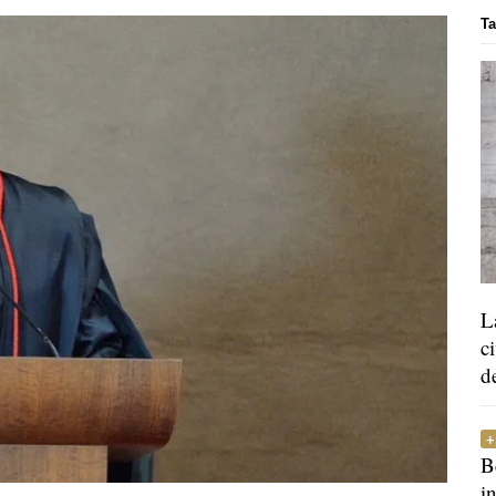
Ta
L
c
d
B
i