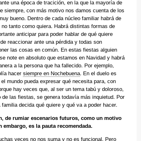
 ante una época de tracición, en la que la mayoría de
e siempre, con más motivo nos damos cuenta de los
muy bueno. Dentro de cada núcleo familiar habrá de
 no tanto como quiera. Habrá distintas formas de
rtante anticipar para poder hablar de qué quiere
e reaccionar ante una pérdida y todas son
oner las cosas en común. En estas fiestas alguien
o se note en absoluto que estamos en Navidad y habrá
nera a la persona que ha fallecido. Por ejemplo,
olía hacer
siempre en Nochebuena
. En el duelo es
o el mundo pueda expresar qué necesita para, con
orque hay veces que, al ser un tema tabú y doloroso,
 de las fiestas, se genera todavía más inquietud. Por
a familia decida qué quiere y qué va a poder hacer.
n, de rumiar escenarios futuros, como un motivo
sin embargo, es la pauta recomendada.
uchas veces no nos suma y no es funcional. Pero