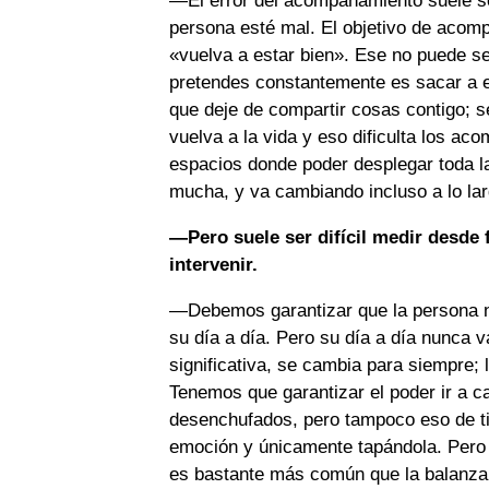
—El error del acompañamiento suele s
persona esté mal. El objetivo de acom
«vuelva a estar bien». Ese no puede ser
pretendes constantemente es sacar a es
que deje de compartir cosas contigo; s
vuelva a la vida y eso dificulta los a
espacios donde poder desplegar toda l
mucha, y va cambiando incluso a lo lar
—Pero suele ser difícil medir desde
intervenir.
—Debemos garantizar que la persona no 
su día a día. Pero su día a día nunca 
significativa, se cambia para siempre;
Tenemos que garantizar el poder ir a ca
desenchufados, pero tampoco eso de ti
emoción y únicamente tapándola. Pero 
es bastante más común que la balanza 