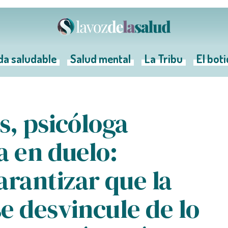
da saludable
Salud mental
La Tribu
El bot
s, psicóloga
a en duelo:
rantizar que la
e desvincule de lo