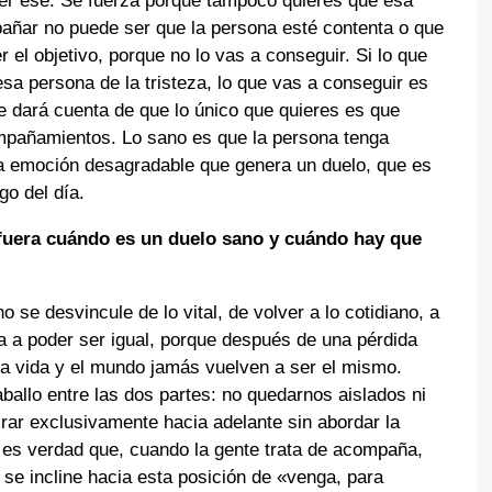
er ese. Se fuerza porque tampoco quieres que esa
pañar no puede ser que la persona esté contenta o que
 el objetivo, porque no lo vas a conseguir. Si lo que
a persona de la tristeza, lo que vas a conseguir es
e dará cuenta de que lo único que quieres es que
compañamientos. Lo sano es que la persona tenga
a emoción desagradable que genera un duelo, que es
go del día.
 fuera cuándo es un duelo sano y cuándo hay que
se desvincule de lo vital, de volver a lo cotidiano, a
va a poder ser igual, porque después de una pérdida
 la vida y el mundo jamás vuelven a ser el mismo.
ballo entre las dos partes: no quedarnos aislados ni
rar exclusivamente hacia adelante sin abordar la
es verdad que, cuando la gente trata de acompaña,
se incline hacia esta posición de «venga, para