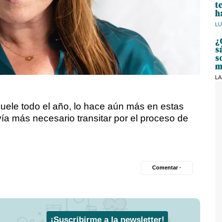
t
h
LU
¿
s
s
m
LA
duele todo el año, lo hace aún más en estas
ía más necesario transitar por el proceso de
Comentar ·
¡Suscribirme a la newsletter!