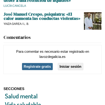
deber a una retención de líquidos»
LUCÍA CANCELA
José Manuel Crespo, psiquiatra: «El
calor aumenta las conductas violentas»
YAIZA GAREA
/
L. B.
Comentarios
Para comentar es necesario
estar registrado
en
lavozdegalicia.es
Regístrate gratis
Iniciar sesión
SECCIONES
Salud mental
Vida saludable