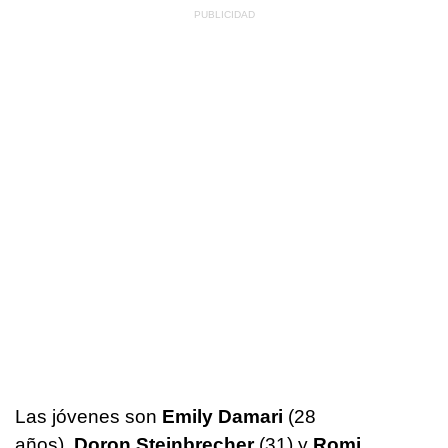
Las jóvenes son
Emily Damari
(28
años),
Doron Steinbrecher
(31) y
Romi