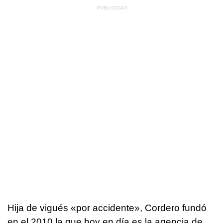
Hija de vigués «por accidente», Cordero fundó
en el 2010 la que hoy en día es la agencia de