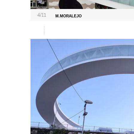
4/11
M.MORALEJO