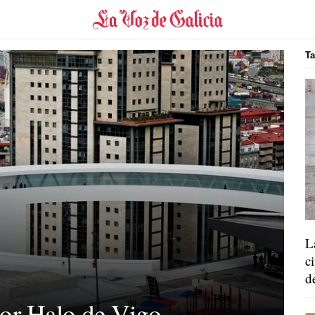
Ta
L
c
d
sor Halo de Vigo