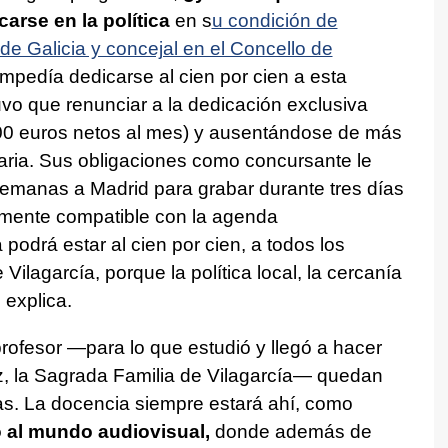
arse en la política
en s
u condición de
de Galicia y concejal en el Concello de
 impedía dedicarse al cien por cien a esta
uvo que renunciar a la dedicación exclusiva
.700 euros netos al mes) y ausentándose de más
aria. Sus obligaciones como concursante le
manas a Madrid para grabar durante tres días
ilmente compatible con la agenda
 podrá estar al cien por cien, a todos los
Vilagarcía, porque la política local, la cercanía
 explica.
ofesor —para lo que estudió y llegó a hacer
ez, la Sagrada Familia de Vilagarcía— quedan
s. La docencia siempre estará ahí, como
o al mundo audiovisual,
donde además de