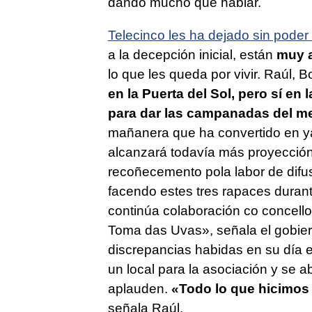
dando mucho que hablar.
Telecinco les ha dejado sin pode
a la decepción inicial, están
muy a
lo que les queda por vivir. Raúl, 
en la Puerta del Sol, pero sí en 
para dar las campanadas del me
mañanera que ha convertido en ya
alcanzará todavía más proyecció
recoñecemento pola labor de difu
facendo estes tres rapaces duran
continúa colaboración co concello
Toma das Uvas»
, señala el gobie
discrepancias habidas en su día e
un local para la asociación y se 
aplauden.
«Todo lo que hicimos
señala Raúl.