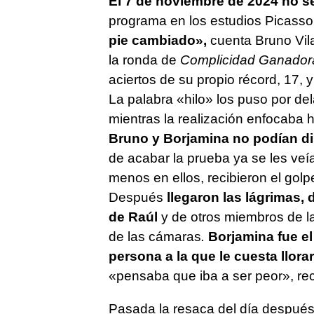
El 7 de noviembre de 2024 no se
programa en los estudios Picasso 
pie cambiado»,
cuenta Bruno Vila
la ronda de
Complicidad Ganador
aciertos de su propio récord, 17,
La palabra «hilo» los puso por del
mientras la realización enfocaba h
Bruno y Borjamina no podían di
de acabar la prueba ya se les ve
menos en ellos, recibieron el golpe
Después
llegaron las lágrimas, 
de Raúl
y de otros miembros de la
de las cámaras
.
Borjamina fue e
persona a la que le cuesta llora
«pensaba que iba a ser peor», re
Pasada la resaca del día después