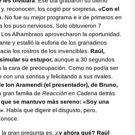
 les olvidará
. Ese día grabaron su último
y, reconocen, los cogió por sorpresa
. «Con el
. No fue su mejor programa e ir de primeros en
a
los puso nerviosos. Solo obtuvieron 7
 y Los Alhambraos aprovecharon la oportunidad.
ante y estalló la euforia de los granadinos
acia los rostros de los invencibles.
Raúl,
simular su estupor,
aunque a 30 segundos
ía la cara de preocupación. Como no podía ser
 con una sonrisa y felicitando a sus rivales.
de Ion Aramendi (el presentador), de Bruno,
 gran familia de
Reacción en Cadena
detrás
l que se mantuvo más sereno: «Soy una
r»
. Había que digerir el disgusto, pero,
conoce.
 la gran pregunta es,
¿y ahora qué?
Raúl