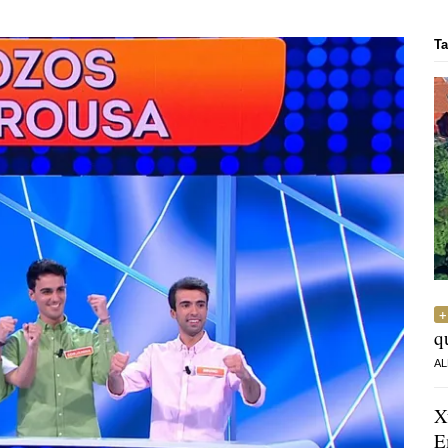
Ta
q
AL
X
E