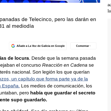
a
l
panadas de Telecinco, pero las darán en
 31 al mediodía
Añade a La Voz de Galicia en Google
Comentar ·
ías de locura
. Desde que la semana pasada
dejaban el concurso
Reacción en Cadena
se
terés nacional. Son legión los que querían
ozos, un capítulo que forma parte ya de la
en España.
Los medios de comunicación, los
eguntaban, pero
había que guardar el secreto
gente supo guardarlo.