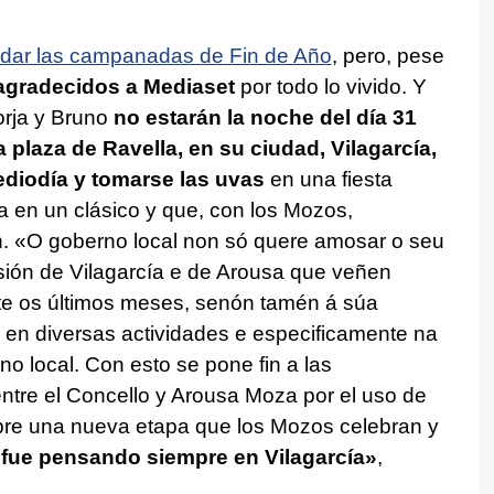
r dar las campanadas de Fin de Año
, pero, pese
gradecidos a Mediaset
por todo lo vivido. Y
Borja y Bruno
no estarán la noche del día 31
la plaza de Ravella, en su ciudad, Vilagarcía,
diodía y tomarse las uvas
en una fiesta
 en un clásico y que, con los Mozos,
n.
«O goberno local non só quere amosar o seu
sión de Vilagarcía e de Arousa que veñen
te os últimos meses, senón tamén á súa
 en diversas actividades e especificamente na
rno local. Con esto se pone fin a las
ntre el Concello y Arousa Moza por el uso de
abre una nueva etapa que los Mozos celebran y
 fue pensando siempre en Vilagarcía»
,