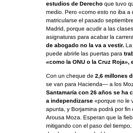
estudios de Derecho
que tuvo qu
medio. Pero «como esto no iba a du
matricularse el pasado septiembre
Madrid, porque acudir a las clase
asignaturas para acabar la carrera
de abogado no la va a vestir.
La 
puede abrirle las puertas para
tra
«como la ONU o la Cruz Roja», e
Con un cheque de
2,6 millones 
se van para Hacienda— a los Mozo
Santamaría con 26 años se ha c
a independizarse
«porque no le v
apunta, y Borjamina podrá por fin
Arousa Moza. Esperan que la fieb
mitigando con el paso del tiempo