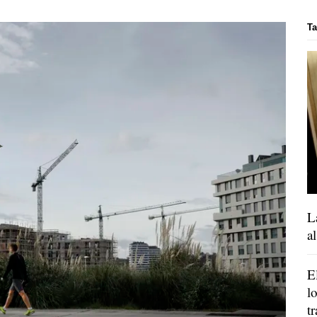
T
L
a
E
l
t