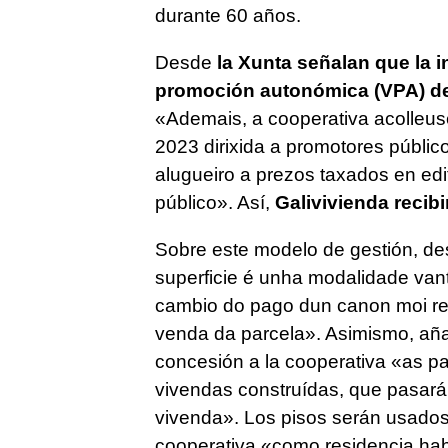
durante 60 años.
Desde
la Xunta señalan que la i
promoción autonómica (VPA) de 
«Ademais, a cooperativa acolleus
2023 dirixida a promotores públic
alugueiro a prezos taxados en edi
público».
Así,
Galivivienda recibi
Sobre este modelo de gestión, d
superficie é unha modalidade van
cambio do pago dun canon moi re
venda da parcela»
. Asimismo, añ
concesión a la cooperativa
«as pa
vivendas construídas, que pasará
vivenda». Los pisos serán usados 
cooperativa «como residencia hab