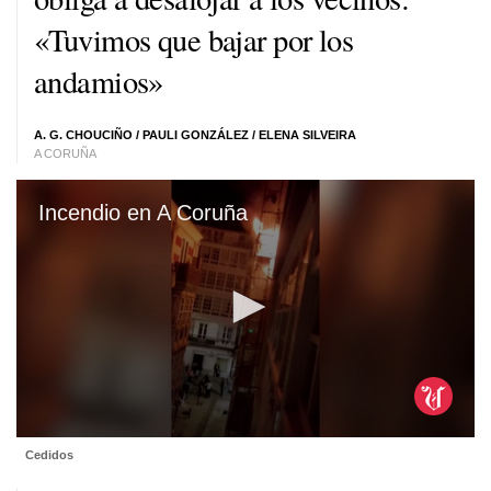
«Tuvimos que bajar por los
andamios»
A. G. CHOUCIÑO
/ PAULI GONZÁLEZ /
ELENA SILVEIRA
A CORUÑA
Incendio en A Coruña
0
Cedidos
seconds
of