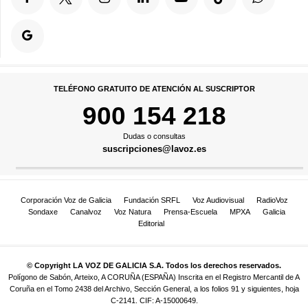
TELÉFONO GRATUITO DE ATENCIÓN AL SUSCRIPTOR
900 154 218
Dudas o consultas
suscripciones@lavoz.es
Corporación Voz de Galicia
Fundación SRFL
Voz Audiovisual
RadioVoz
Sondaxe
Canalvoz
Voz Natura
Prensa-Escuela
MPXA
Galicia
Editorial
© Copyright LA VOZ DE GALICIA S.A. Todos los derechos reservados.
Polígono de Sabón, Arteixo, A CORUÑA (ESPAÑA) Inscrita en el Registro Mercantil de A
Coruña en el Tomo 2438 del Archivo, Sección General, a los folios 91 y siguientes, hoja
C-2141. CIF: A-15000649.