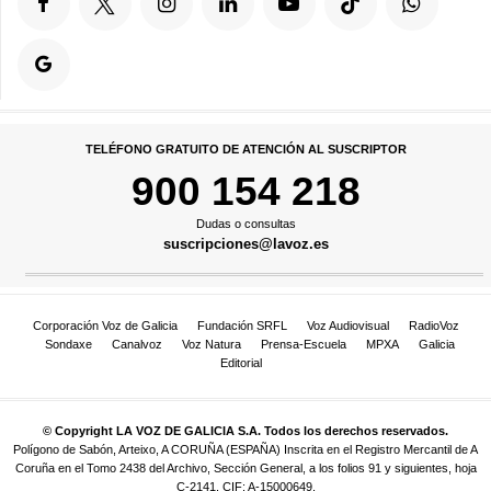
TELÉFONO GRATUITO DE ATENCIÓN AL SUSCRIPTOR
900 154 218
Dudas o consultas
suscripciones@lavoz.es
Corporación Voz de Galicia
Fundación SRFL
Voz Audiovisual
RadioVoz
Sondaxe
Canalvoz
Voz Natura
Prensa-Escuela
MPXA
Galicia
Editorial
© Copyright LA VOZ DE GALICIA S.A. Todos los derechos reservados.
Polígono de Sabón, Arteixo, A CORUÑA (ESPAÑA) Inscrita en el Registro Mercantil de A
Coruña en el Tomo 2438 del Archivo, Sección General, a los folios 91 y siguientes, hoja
C-2141. CIF: A-15000649.