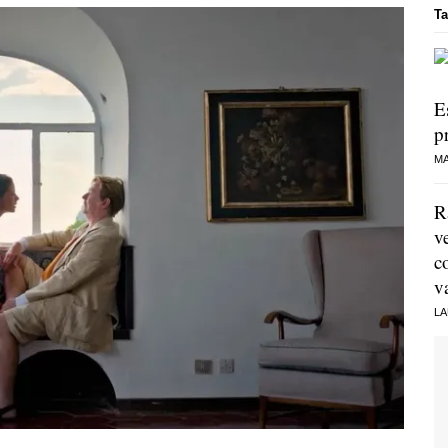
Ta
E
p
MA
R
v
c
v
LA