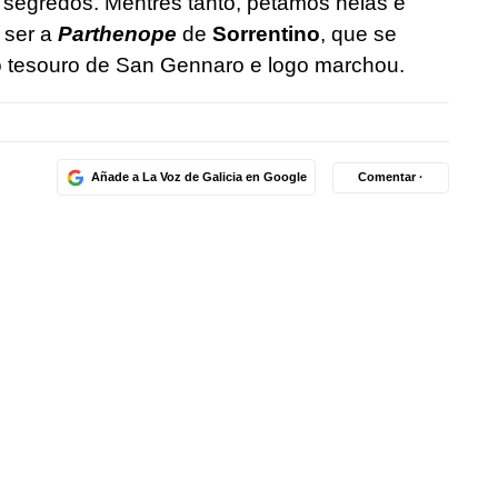
 segredos. Mentres tanto, petamos nelas e
 ser a
Parthenope
de
Sorrentino
, que se
o tesouro de San Gennaro e logo marchou.
Añade a La Voz de Galicia en Google
Comentar ·