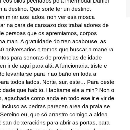
r cos ollos pechados pola intermodal Daniel
 a destino. Que sorte ter un destino,
non mirar aos lados, non ver esa mosca
nsar na cara de cansazo dos traballadores de
 de persoas que os apremiamos, corpos
a man. A gratuidade do tren acabouse, as
50 aniversarios e temos que buscar a maneira
ntos para señoras de provincias de idade
n ir de aquí para alá. A funcionaria, triste e
o levantarse para ir ao baño en toda a
para todos lados. Norte, sur, este… Para oeste
 cidade que habito. Habítame ela a min? Non o
 agachada como anda en todo ese ir e vir de
Incluso as pedras parecen area da praia se
 Sereino eu, que só arrastro comigo a aldea
san de xeracións para abrir as portas, para