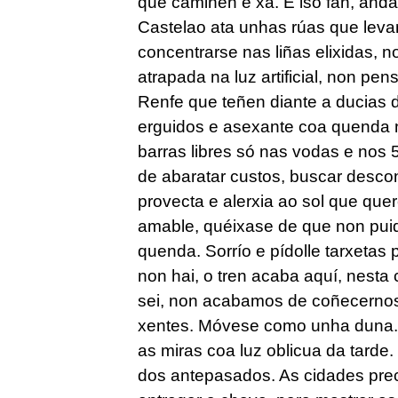
que camiñen e xa. E iso fan, anda
Castelao ata unhas rúas que levan
concentrarse nas liñas elixidas, 
atrapada na luz artificial, non pe
Renfe que teñen diante a ducias
erguidos e asexante coa quenda n
barras libres só nas vodas e nos 
de abaratar custos, buscar desco
provecta e alerxia ao sol que quere
amable, quéixase de que non puid
quenda. Sorrío e pídolle tarxetas 
non hai, o tren acaba aquí, nesta
sei, non acabamos de coñecernos,
xentes. Móvese como unha duna. 
as miras coa luz oblicua da tarde.
dos antepasados. As cidades preci