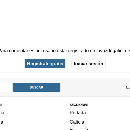
Para comentar es necesario
estar registrado
en
lavozdegalicia.
Regístrate gratis
Iniciar sesión
Ca
ES
SECCIONES
ña
Portada
ña
Galicia