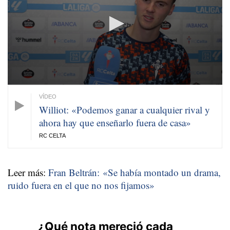
minute,
37
seconds
Williot: «Podemos ganar a cualquier rival y
ahora hay que enseñarlo fuera de casa»
RC CELTA
Leer más:
Fran Beltrán: «Se había montado un drama,
ruido fuera en el que no nos fijamos»