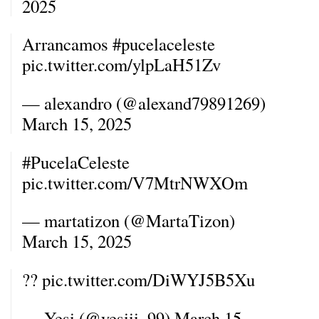
2025
Arrancamos
#pucelaceleste
pic.twitter.com/ylpLaH51Zv
— alexandro (@alexand79891269)
March 15, 2025
#PucelaCeleste
pic.twitter.com/V7MtrNWXOm
— martatizon (@MartaTizon)
March 15, 2025
??
pic.twitter.com/DiWYJ5B5Xu
— Yesi (@yesiii_99)
March 15,