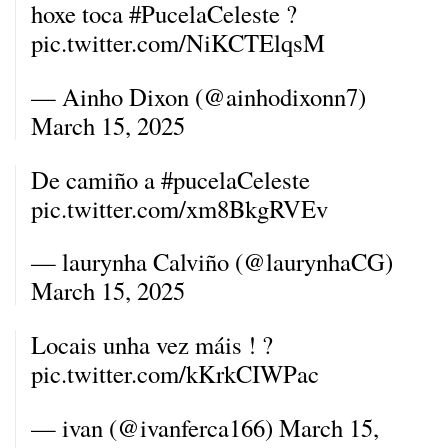
hoxe toca
#PucelaCeleste
?
pic.twitter.com/NiKCTElqsM
— Ainho Dixon (@ainhodixonn7)
March 15, 2025
De camiño a
#pucelaCeleste
pic.twitter.com/xm8BkgRVEv
— laurynha Calviño (@laurynhaCG)
March 15, 2025
Locais unha vez máis ! ?
pic.twitter.com/kKrkCIWPac
— ivan (@ivanferca166)
March 15,