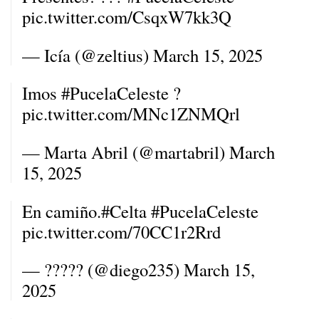
pic.twitter.com/CsqxW7kk3Q
— Icía (@zeltius)
March 15, 2025
Imos
#PucelaCeleste
?
pic.twitter.com/MNc1ZNMQrl
— Marta Abril (@martabril)
March
15, 2025
En camiño.
#Celta
#PucelaCeleste
pic.twitter.com/70CC1r2Rrd
— ????? (@diego235)
March 15,
2025