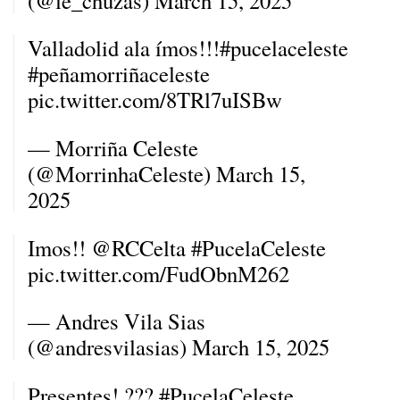
(@le_chuzas)
March 15, 2025
Valladolid ala ímos!!!
#pucelaceleste
#peñamorriñaceleste
pic.twitter.com/8TRl7uISBw
— Morriña Celeste
(@MorrinhaCeleste)
March 15,
2025
Imos!!
@RCCelta
#PucelaCeleste
pic.twitter.com/FudObnM262
— Andres Vila Sias
(@andresvilasias)
March 15, 2025
Presentes! ???
#PucelaCeleste