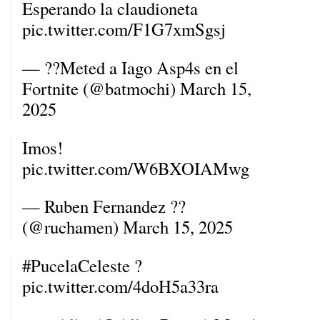
Esperando la claudioneta
pic.twitter.com/F1G7xmSgsj
— ??Meted a Iago Asp4s en el
Fortnite (@batmochi)
March 15,
2025
Imos!
pic.twitter.com/W6BXOIAMwg
— Ruben Fernandez ??
(@ruchamen)
March 15, 2025
#PucelaCeleste
?
pic.twitter.com/4doH5a33ra