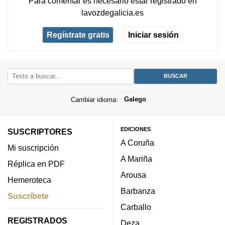
Para comentar es necesario
estar registrado
en
lavozdegalicia.es
Regístrate gratis
Iniciar sesión
Cambiar idioma:
Galego
EDICIONES
SUSCRIPTORES
A Coruña
Mi suscripción
A Mariña
Réplica en PDF
Arousa
Hemeroteca
Barbanza
Suscríbete
Carballo
REGISTRADOS
Deza