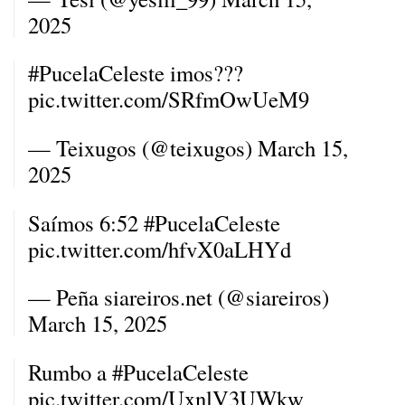
2025
#PucelaCeleste
imos???
pic.twitter.com/SRfmOwUeM9
— Teixugos (@teixugos)
March 15,
2025
Saímos 6:52
#PucelaCeleste
pic.twitter.com/hfvX0aLHYd
— Peña siareiros.net (@siareiros)
March 15, 2025
Rumbo a
#PucelaCeleste
pic.twitter.com/UxnlV3UWkw