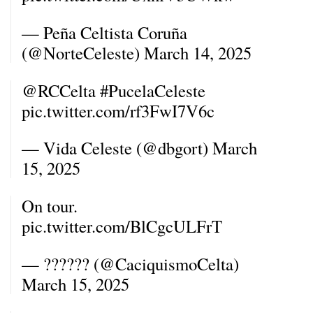
— Peña Celtista Coruña
(@NorteCeleste)
March 14, 2025
@RCCelta
#PucelaCeleste
pic.twitter.com/rf3FwI7V6c
— Vida Celeste (@dbgort)
March
15, 2025
On tour.
pic.twitter.com/BlCgcULFrT
— ?????? (@CaciquismoCelta)
March 15, 2025