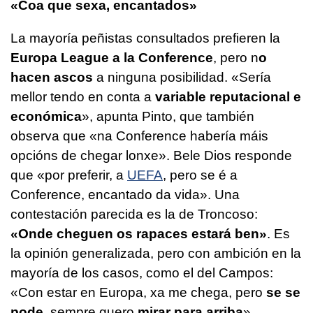
«Coa que sexa, encantados»
La mayoría peñistas consultados prefieren la
Europa League a la Conference
, pero n
o
hacen ascos
a ninguna posibilidad.
«Sería
mellor tendo en conta a
variable reputacional e
económica
»,
apunta Pinto, que también
observa que
«na Conference habería máis
opcións de chegar lonxe».
Bele Dios responde
que
«por preferir, a
UEFA
, pero se é a
Conference, encantado da vida».
Una
contestación parecida es la de Troncoso:
«
Onde cheguen os rapaces estará ben»
.
Es
la opinión generalizada, pero con ambición en la
mayoría de los casos, como el del Campos:
«Con estar en Europa, xa me chega, pero
se se
pode
, sempre quero
mirar para arriba
».